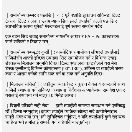
｜समायोज्य कम्मर र पछाडि｜＜：पूरै पछाडि झुकाउन सकिन्छ: टिल्ट
टेन्सन, टिल्ट र लक। उत्तम ब्याक डिजाइनले तपाईंको तल्लो पछाडि र
स्वाभाविक रूपमा घुमेको मेरुदण्डलाई पूर्ण रूपमा समर्थन गर्दछ।
एक बटन सिट उचाइ समायोज्य नायलॉन आधार र PA + Pu कास्टरहरू
सार्न सजिलो र टिकाउ छन्।
｜समायोज्य कम्प्यूटर कुर्सी｜: वायमेटिक समायोजन लीभरले तपाईंलाई
सजिलैसँग आफ्नो इच्छित उचाइमा सिट समायोजन गर्न र विभिन्न उचाइ
डेस्कहरू मिलाउन अनुमति दिन्छ।टिल्ट एण्ड लक कन्ट्रोलले यस मेस
डेस्क कुर्सीलाई विभिन्न कोणहरूमा (90°-130°), अफिस वा तपाईंको घरमा
काम र आराम गर्नको लागि लक गर्न वा लक गर्न अनुमति दिन्छ।
｜मिलाउन सजिलो｜: एकीकृत ब्याकरेस्ट र कुशन केवल 4 स्क्रूको साथ
सजिलै स्थापना गर्न सकिन्छ।स्थापना निर्देशनहरू प्याकेजमा समावेश छन् र
यसलाई स्थापना गर्न मात्र 10 मिनेट लाग्छ।
｜बिक्री पछिको सही सेवा｜: हामी तपाइँको समस्या समाधान गर्न प्रतिबद्ध
छौं।चिन्ता नगर्नुहोस्।कृपया तपाईंले प्याकेज खोल्दा सबै कम्पोनेन्टहरू
राम्रो अवस्थामा छन् भनी सुनिश्चित गर्नुहोस्, र यदि तपाईंलाई कुनै सहायक
चाहिन्छ भने हामीलाई सम्पर्क गर्न नहिचकिचाउनुहोस्।