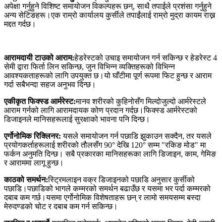
अपेक्षा गर्नुहुने विशिष्ट समायोजन विकल्पहरू छन्, साथै तपाईले प्रशंसा गर्नुहुने
अन्य सेटिङहरू।एक राम्रो कार्यालय कुर्सीले तपाईंलाई राम्रो मुद्रा कायम राख्न
मद्दत गर्दछ।
आरामदायी टाउको आराम:
हेडरेस्टको उचाइ समायोजन गर्न सकिन्छ र हेडरेस्ट 4
सेमी द्वारा फिर्ता लिन सकिन्छ, जुन विभिन्न व्यक्तिहरूको विभिन्न
आवश्यकताहरूको लागि उपयुक्त छ।यो घाँटीमा पूर्ण रूपमा फिट हुन्छ र आराम
गर्दा सबैभन्दा सहज अनुभव दिन्छ।
एकीकृत फिक्स्ड आर्मरेस्ट:
मानव शरीरको कुहिनोसँग मिल्दोजुल्दो आर्मरेस्टले
आराम गर्नको लागि आरामदायक कोण प्रदान गर्दछ।फिक्स्ड आर्मरेस्टको
डिजाइनले मानिसहरूलाई सुरक्षाको भावना पनि दिन्छ।
एर्गोनोमिक रिक्लिनर
:
यसले समायोजन गर्न पछाडि झुकाउन सक्दैन, तर यसले
प्रयोगकर्ताहरूलाई शरीरको तौलसँग 90° देखि 120° सम्म "रकिङ मोड" मा
फर्कन अनुमति दिन्छ। सबै प्रकारका मानिसहरूका लागि डिजाइन, काम, गेमिङ
र आराममा लागू हुन्छ।
काठको समर्थन:
स्ट्रिमलाइन वक्र डिजाइनको पछाडि अनुसार कुर्सीको
पछाडि।पछाडिको भागले कम्मरको समर्थन बढाउँछ र यसमा भर पर्दा कम्मरको
दबाब कम गर्छ।यसमा एर्गोनोमिक विशेषताहरू छन् र लामो समयसम्म बस्दा
मेरुदण्डको चोट र दबाब कम गर्न सकिन्छ।