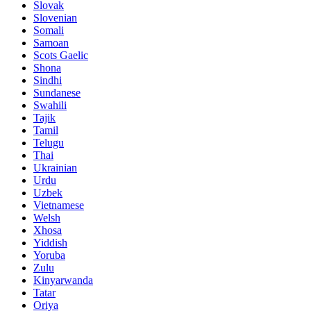
Slovak
Slovenian
Somali
Samoan
Scots Gaelic
Shona
Sindhi
Sundanese
Swahili
Tajik
Tamil
Telugu
Thai
Ukrainian
Urdu
Uzbek
Vietnamese
Welsh
Xhosa
Yiddish
Yoruba
Zulu
Kinyarwanda
Tatar
Oriya