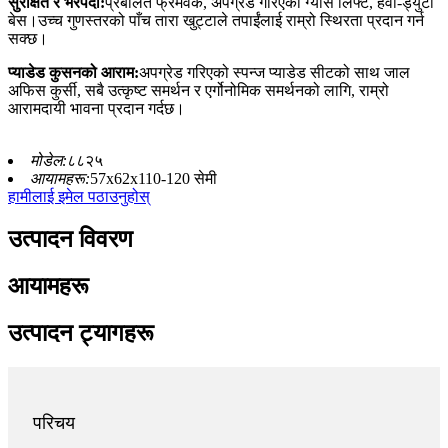
सुरक्षित र भरपर्दो
:
प्रबलित फ्रेमवर्क, अपग्रेड गरिएको ग्यास लिफ्ट, हेवी-ड्युटी
बेस।उच्च गुणस्तरको पाँच तारा खुट्टाले तपाईंलाई राम्रो स्थिरता प्रदान गर्न
सक्छ।
प्याडेड कुसनको आराम:
अपग्रेड गरिएको स्पन्ज प्याडेड सीटको साथ जाल
अफिस कुर्सी, सबै उत्कृष्ट समर्थन र एर्गोनोमिक समर्थनको लागि, राम्रो
आरामदायी भावना प्रदान गर्दछ।
मोडेल:
८८२५
आयामहरू:
57x62x110-120 सेमी
हामीलाई इमेल पठाउनुहोस्
उत्पादन विवरण
आयामहरू
उत्पादन ट्यागहरू
परिचय