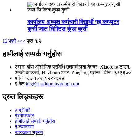
कार्यालय अध्यक्ष कर्मचारी विद्यार्थी गृह कम्प्युटर
कुर्सी जाल लिफ्टिङ कुंडा कुर्सी
1
2
अर्को >
>>
पृष्ठ १/२
हामीलाई सम्पर्क गर्नुहोस
ठेगाना
बाँस औद्योगिक प्रविधि उद्यमशीलता केन्द्र, Xiaofeng टाउन,
अन्जी काउन्टी, Huzhouo शहर, Zhejiang प्रान्त।चीन।३१३३००
फोन
+८६ १३५११२२९३२४
इ-मेल
iris@ecofloorcovering.com
द्रुत लिङ्कहरू
हाम्रोबारे
प्रमाणपत्र
हामीलाई सम्पर्क गर्नुहोस
ई क्याटलग
कारखाना भ्रमण