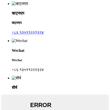
व्हाट्सएप
व्हाट्सएप
+८६ १३५११२२९३२४
Wechat
Wechat
+८६ १३५११२२९३२४
शीर्ष