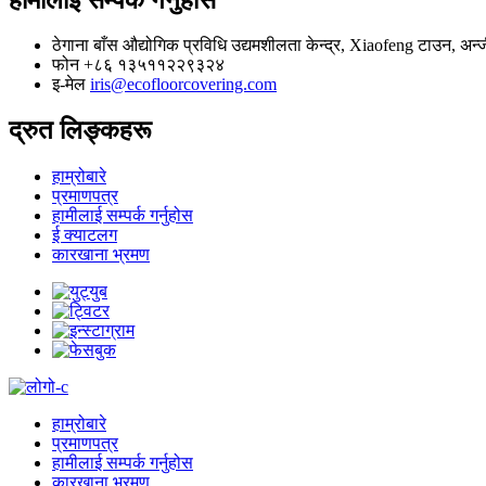
ठेगाना
बाँस औद्योगिक प्रविधि उद्यमशीलता केन्द्र, Xiaofeng टाउन,
फोन
+८६ १३५११२२९३२४
इ-मेल
iris@ecofloorcovering.com
द्रुत लिङ्कहरू
हाम्रोबारे
प्रमाणपत्र
हामीलाई सम्पर्क गर्नुहोस
ई क्याटलग
कारखाना भ्रमण
हाम्रोबारे
प्रमाणपत्र
हामीलाई सम्पर्क गर्नुहोस
कारखाना भ्रमण