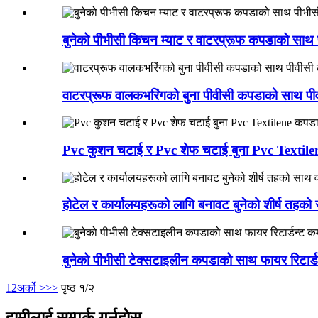
बुनेको पीभीसी किचन म्याट र वाटरप्रूफ कपडाको साथ प
वाटरप्रूफ वालकभरिंगको बुना पीवीसी कपडाको साथ पी
Pvc कुशन चटाई र Pvc शेफ चटाई बुना Pvc Textile
होटेल र कार्यालयहरूको लागि बनावट बुनेको शीर्ष तहक
बुनेको पीभीसी टेक्सटाइलीन कपडाको साथ फायर रिटार्ड
1
2
अर्को >
>>
पृष्ठ १/२
हामीलाई सम्पर्क गर्नुहोस