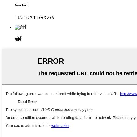
Wechat
+८६ १३५११२२९३२४
शीर्ष