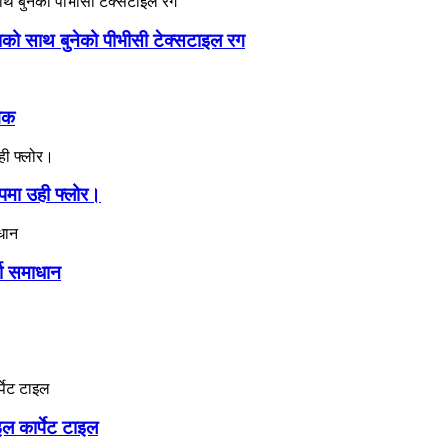
को साथ बुनेको पीभीसी टेक्सटाइल रग
ावक
ूपमा उही फ्लोर।
्श समाधान
इल कार्पेट टाइल