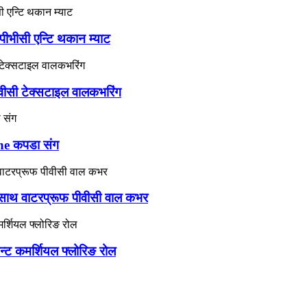
ीभीसी एन्टि थकान म्याट
वीसी टेक्सटाइल वालकभरिंग
ne कपडा संग
ो साथ वाटरप्रूफ पीवीसी वाल कभर
न्ट कमर्शियल फ्लोरिङ रोल