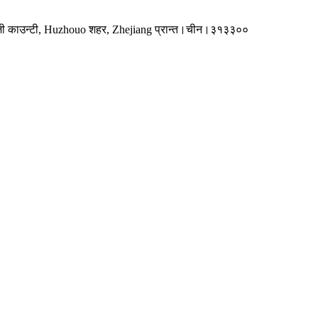
 अन्जी काउन्टी, Huzhouo शहर, Zhejiang प्रान्त।चीन।३१३३००