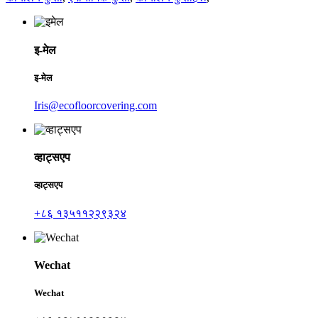
इ-मेल
इ-मेल
Iris@ecofloorcovering.com
व्हाट्सएप
व्हाट्सएप
+८६ १३५११२२९३२४
Wechat
Wechat