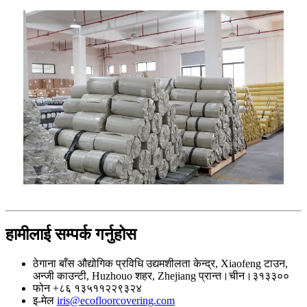
हामीलाई सम्पर्क गर्नुहोस
ठेगाना
बाँस औद्योगिक प्रविधि उद्यमशीलता केन्द्र, Xiaofeng टाउन,
अन्जी काउन्टी, Huzhouo शहर, Zhejiang प्रान्त।चीन।३१३३००
फोन
+८६ १३५११२२९३२४
इ-मेल
iris@ecofloorcovering.com