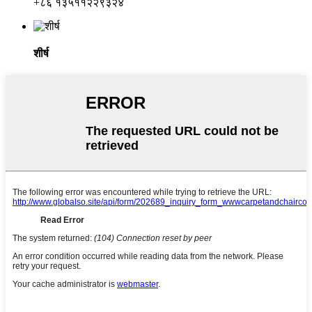
+८६ १३५११२२९३२४
शीर्ष