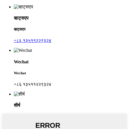
व्हाट्सएप
व्हाट्सएप
+८६ १३५११२२९३२४
Wechat
Wechat
+८६ १३५११२२९३२४
शीर्ष