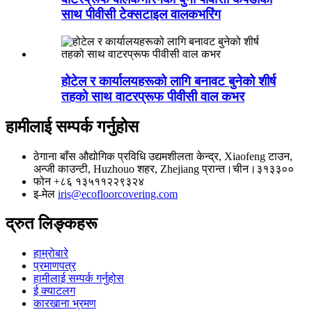
साथ पीवीसी टेक्सटाइल वालकभरिंग
होटेल र कार्यालयहरूको लागि बनावट बुनेको शीर्ष
तहको साथ वाटरप्रूफ पीवीसी वाल कभर
हामीलाई सम्पर्क गर्नुहोस
ठेगाना
बाँस औद्योगिक प्रविधि उद्यमशीलता केन्द्र, Xiaofeng टाउन,
अन्जी काउन्टी, Huzhouo शहर, Zhejiang प्रान्त।चीन।३१३३००
फोन
+८६ १३५११२२९३२४
इ-मेल
iris@ecofloorcovering.com
द्रुत लिङ्कहरू
हाम्रोबारे
प्रमाणपत्र
हामीलाई सम्पर्क गर्नुहोस
ई क्याटलग
कारखाना भ्रमण